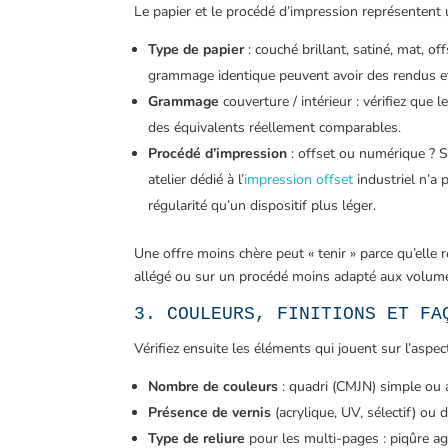
Le papier et le procédé d’impression représentent 
Type de papier
: couché brillant, satiné, mat, o
grammage identique peuvent avoir des rendus et 
Grammage
couverture / intérieur : vérifiez qu
des équivalents réellement comparables.
Procédé d’impression
: offset ou numérique ? 
atelier dédié à l’
impression offset
industriel n’a
régularité qu’un dispositif plus léger.
Une offre moins chère peut « tenir » parce qu’ell
allégé ou sur un procédé moins adapté aux volume
3. COULEURS, FINITIONS ET FA
Vérifiez ensuite les éléments qui jouent sur l’aspec
Nombre de couleurs
: quadri (CMJN) simple ou a
Présence de vernis
(acrylique, UV, sélectif) ou d
Type de reliure
pour les multi-pages : piqûre ag