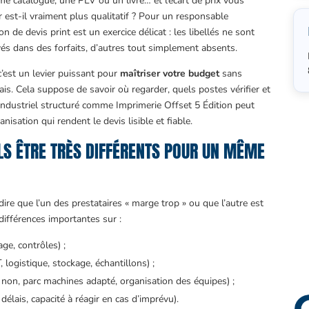
 catalogue, une PLV ou un livre… et l’écart de prix vous
r est-il vraiment plus qualitatif ? Pour un responsable
de devis print est un exercice délicat : les libellés ne sont
s dans des forfaits, d’autres tout simplement absents.
’est un levier puissant pour
maîtriser votre budget
sans
élais. Cela suppose de savoir où regarder, quels postes vérifier et
ndustriel structuré comme Imprimerie Offset 5 Édition peut
nisation qui rendent le devis lisible et fiable.
LS ÊTRE TRÈS DIFFÉRENTS POUR UN MÊME
dire que l’un des prestataires « marge trop » ou que l’autre est
différences importantes sur :
ge, contrôles) ;
 logistique, stockage, échantillons) ;
ou non, parc machines adapté, organisation des équipes) ;
délais, capacité à réagir en cas d’imprévu).