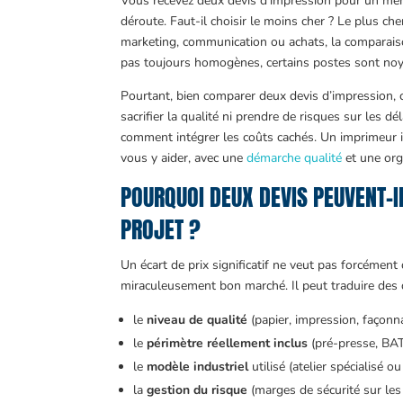
Vous recevez deux devis d’impression pour un même
déroute. Faut-il choisir le moins cher ? Le plus che
marketing, communication ou achats, la comparaison 
pas toujours homogènes, certains postes sont noyé
Pourtant, bien comparer deux devis d’impression, c
sacrifier la qualité ni prendre de risques sur les d
comment intégrer les coûts cachés. Un imprimeur i
vous y aider, avec une
démarche qualité
et une orga
POURQUOI DEUX DEVIS PEUVENT-I
PROJET ?
Un écart de prix significatif ne veut pas forcément 
miraculeusement bon marché. Il peut traduire des 
le
niveau de qualité
(papier, impression, façonna
le
périmètre réellement inclus
(pré-presse, BAT,
le
modèle industriel
utilisé (atelier spécialisé 
la
gestion du risque
(marges de sécurité sur les 