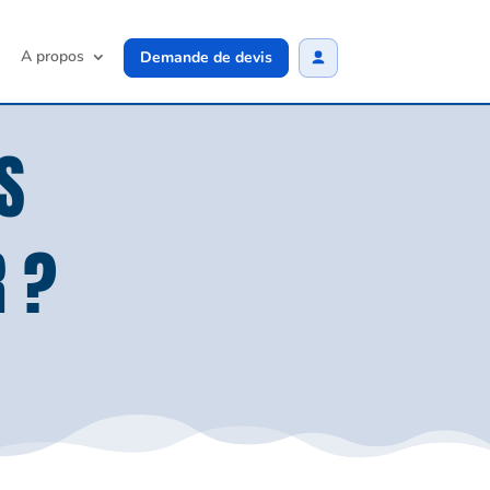
A propos
Demande de devis
S
 ?