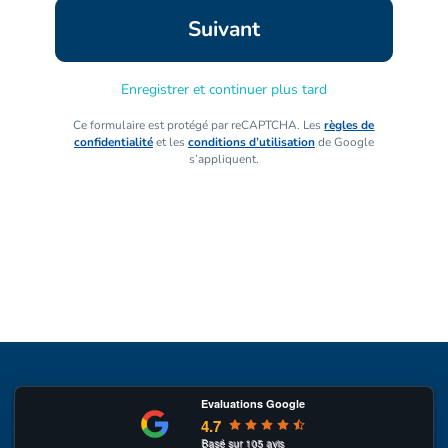
Enregistrer et continuer plus tard
Ce formulaire est protégé par reCAPTCHA. Les
règles de
confidentialité
et les
conditions d’utilisation
de Google
s’appliquent.
Evaluations Google
4.7
Basé sur
105
avis