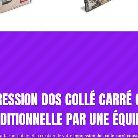
ESSION DOS COLLÉ CARRÉ
DITIONNELLE PAR UNE ÉQUI
 la conception et la création de votre
Impression dos collé carré cousu