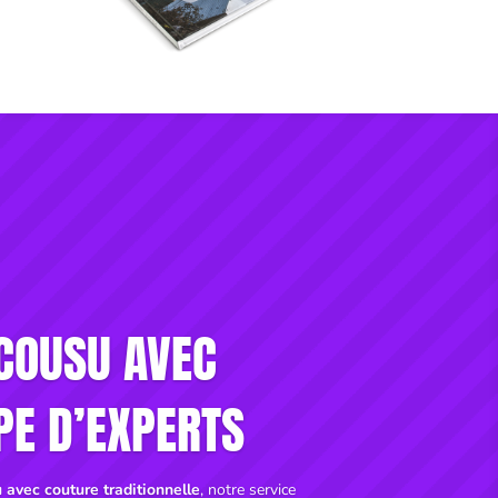
 COUSU AVEC
PE D’EXPERTS
 avec couture traditionnelle
, notre service