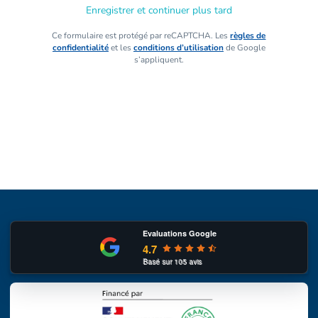
Enregistrer et continuer plus tard
Ce formulaire est protégé par reCAPTCHA. Les
règles de
confidentialité
et les
conditions d’utilisation
de Google
s’appliquent.
Evaluations Google
4.7
Basé sur
105
avis