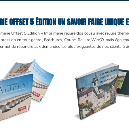
IE OFFSET 5 ÉDITION UN SAVOIR FAIRE UNIQUE 
merie Offset 5 Edition – Imprimerie reliure dos cousu avec reliure therm
impression en tout genre., Brochures, Coupe, Reliure Wire’O, mais égalem
ermet de répondre aux demandes les plus exigeantes de nos clients à des