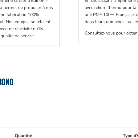
rimerie Offset 5 Édition –
En choisissant l’Imprimerie 
rmo permet de proposer à nos
avec reliure thermo pour la 
 une fabrication 100%
une PME 100% Française, 
uit. Nos équipes se relaient
dans leurs domaines, au serv
eau de réactivité qu’ils
Consultez-nous pour obtenir
qualité de service.
RONO
Quantité
Type d'