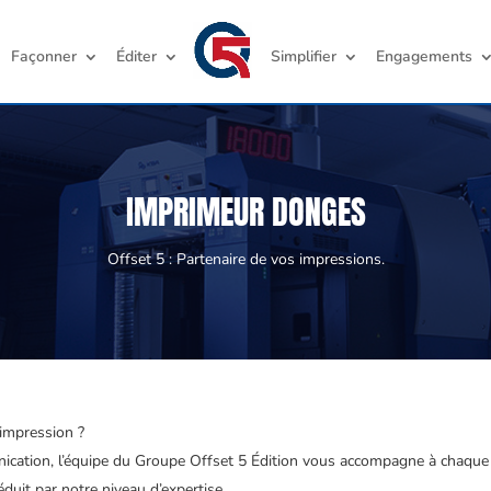
Façonner
Éditer
Simplifier
Engagements
IMPRIMEUR DONGES
Offset 5 : Partenaire de vos impressions.
’impression ?
unication, l’équipe du Groupe Offset 5 Édition vous accompagne à chaque 
duit par notre niveau d’expertise.