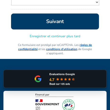
Enregistrer et continuer plus tard
Ce formulaire est protégé par reCAPTCHA. Les
règles de
confidentialité
et les
conditions d’utilisation
de Google
s’appliquent.
Evaluations Google
4.7
Basé sur
105
avis