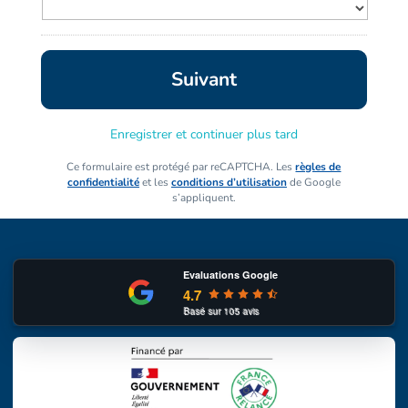
Enregistrer et continuer plus tard
Ce formulaire est protégé par reCAPTCHA. Les
règles de
confidentialité
et les
conditions d’utilisation
de Google
s’appliquent.
Evaluations Google
4.7
Basé sur
105
avis