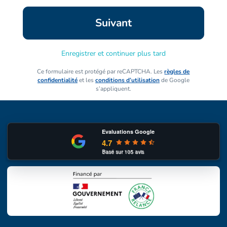
Enregistrer et continuer plus tard
Ce formulaire est protégé par reCAPTCHA. Les
règles de
confidentialité
et les
conditions d’utilisation
de Google
s’appliquent.
Evaluations Google
4.7
Basé sur
105
avis