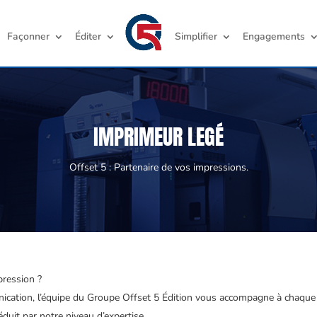
Façonner
Éditer
Simplifier
Engagements
IMPRIMEUR LEGÉ
Offset 5 : Partenaire de vos impressions.
pression ?
unication, l’équipe du Groupe Offset 5 Édition vous accompagne à chaque 
duit par notre niveau d’expertise.