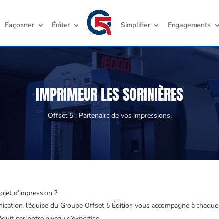
Façonner
Éditer
Simplifier
Engagements
IMPRIMEUR LES SORINIÈRES
Offset 5 : Partenaire de vos impressions.
ojet d’impression ?
unication, l’équipe du Groupe Offset 5 Édition vous accompagne à chaque 
duit par notre niveau d’expertise.