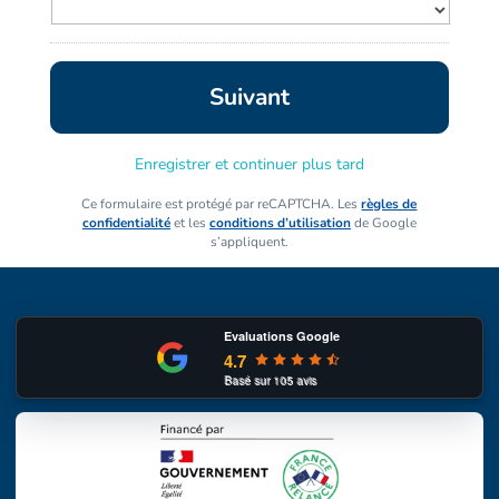
Enregistrer et continuer plus tard
Ce formulaire est protégé par reCAPTCHA. Les
règles de
confidentialité
et les
conditions d’utilisation
de Google
s’appliquent.
Evaluations Google
4.7
Basé sur
105
avis