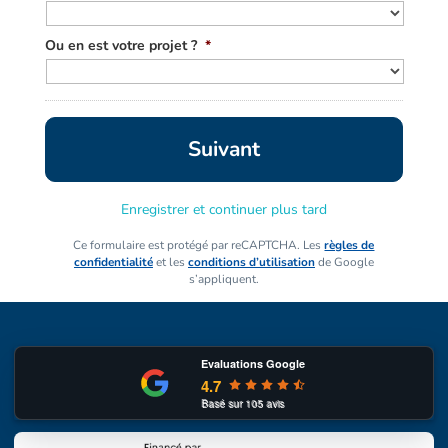
Ou en est votre projet ?
*
Enregistrer et continuer plus tard
Ce formulaire est protégé par reCAPTCHA. Les
règles de
confidentialité
et les
conditions d’utilisation
de Google
s’appliquent.
Evaluations Google
4.7
Basé sur
105
avis