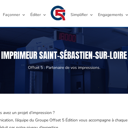
Façonner
Éditer
Simplifier
Engagements
IMPRIMEUR SAINT-SÉBASTIEN-SUR-LOIRE
Offset 5 : Partenaire de vos impressions.
s avez un projet d’impression ?
unication, l’équipe du Groupe Offset 5 Édition vous accompagne à chaque 
duit par notre niveau d’expertise.