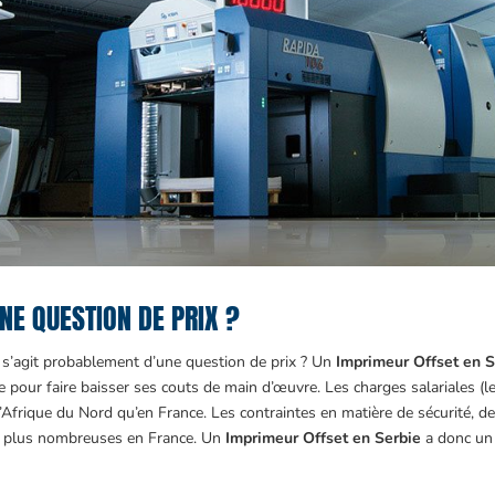
NE QUESTION DE PRIX ?
l s’agit probablement d’une question de prix ? Un
Imprimeur Offset en S
pour faire baisser ses couts de main d’œuvre. Les charges salariales (l
’Afrique du Nord qu’en France. Les contraintes en matière de sécurité, de
 plus nombreuses en France. Un
Imprimeur Offset en Serbie
a donc un a