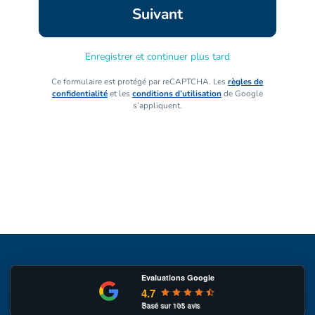
Enregistrer et continuer plus tard
Ce formulaire est protégé par reCAPTCHA. Les
règles de
confidentialité
et les
conditions d’utilisation
de Google
s’appliquent.
Evaluations Google
4.7
Basé sur
105
avis