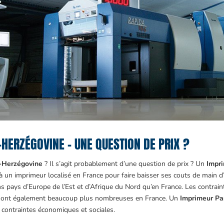
HERZÉGOVINE – UNE QUESTION DE PRIX ?
e-Herzégovine
? Il s’agit probablement d’une question de prix ? Un
Impr
un imprimeur localisé en France pour faire baisser ses couts de main d’œ
 pays d’Europe de l’Est et d’Afrique du Nord qu’en France. Les contraint
, sont également beaucoup plus nombreuses en France. Un
Imprimeur Pa
s contraintes économiques et sociales.