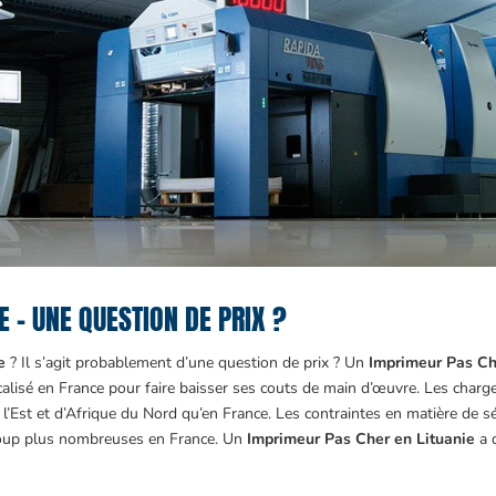
 – UNE QUESTION DE PRIX ?
ie
? Il s’agit probablement d’une question de prix ? Un
Imprimeur Pas Ch
lisé en France pour faire baisser ses couts de main d’œuvre. Les charges
’Est et d’Afrique du Nord qu’en France. Les contraintes en matière de sé
oup plus nombreuses en France. Un
Imprimeur Pas Cher en Lituanie
a d