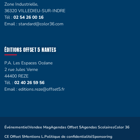
Zone Industrielle,
36320 VILLEDIEU-SUR-INDRE
Tél :
02 54 26 00 16
Email :
standard@color36.com
ÉDITIONS OFFSET 5 NANTES
P.A. Les Espaces Océane
2 rue Jules Verne
44400 REZE
Tél. :
02 40 26 59 56
Email :
editions.reze@offset5.fr
Événementiel
Vendee Mag
Agendas Offset 5
Agendas Scolaires
Color 36
CE Offset 5
Mentions L.
Politique de confidentialité
Sponsoring