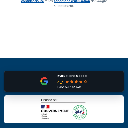
confidentialité
et les
conditions d’utilisation
de Google
s’appliquent.
Evaluations Google
4.7
Basé sur
105
avis