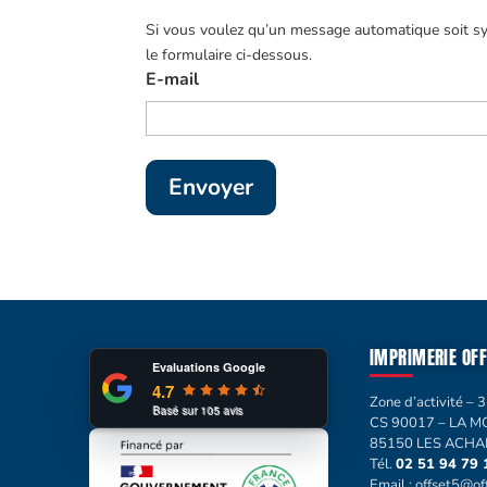
Si vous voulez qu’un message automatique soit sys
le formulaire ci-dessous.
E-mail
IMPRIMERIE OFF
Evaluations Google
4.7
Zone d’activité – 3
Basé sur
105
avis
CS 90017 – LA 
85150 LES ACH
Tél.
02 51 94 79 
Email :
offset5@off