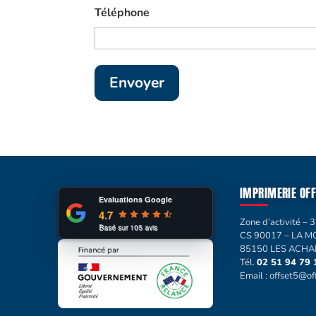
Téléphone
IMPRIMERIE OFF
Evaluations Google
4.7
Zone d’activité – 3
Basé sur
105
avis
CS 90017 – LA 
85150 LES ACH
Tél.
02 51 94 79 
Email :
offset5@off