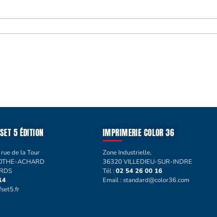
SET 5 ÉDITION
IMPRIMERIE COLOR 36
 rue de la Tour
Zone Industrielle,
MOTHE-ACHARD
36320 VILLEDIEU-SUR-INDRE
ARDS
Tél :
02 54 26 00 16
14
Email :
standard@color36.com
set5.fr