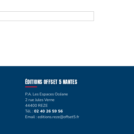
ÉDITIONS OFFSET 5 NANTES
P.A. Les Espaces Océane
2 rue Jules Verne
44400 REZE
Tél. :
02 40 26 59 56
Email :
editions.reze@offset5.fr