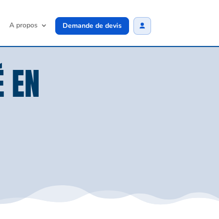
A propos
Demande de devis
É EN