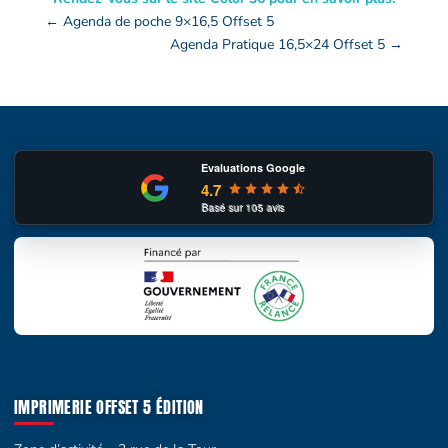
←
Agenda de poche 9×16,5 Offset 5
Agenda Pratique 16,5×24 Offset 5
→
Evaluations Google
4.7
Basé sur
105
avis
IMPRIMERIE OFFSET 5 ÉDITION