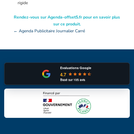
rigide
Rendez-vous sur Agenda-offset5.fr pour en savoir plus
sur ce produit.
←
Agenda Publicitaire Journalier Carré
Evaluations Google
4.7
Basé sur
105
avis